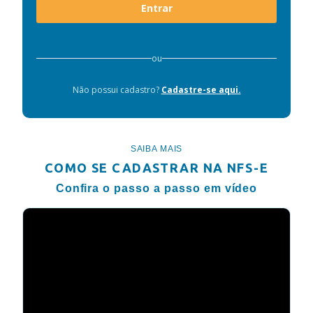
Entrar
ou
Não possui cadastro?
Cadastre-se aqui.
SAIBA MAIS
COMO SE CADASTRAR NA NFS-E
Confira o passo a passo em vídeo